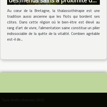
des menus sains à proximité des
centres de thalassothérapie
Au cœur de la Bretagne, la thalassothérapie est une
bretons
tradition aussi ancienne que les flots qui bordent ses
côtes. Dans cette région où le bien-être est élevé au
rang d'art de vivre, l'alimentation saine constitue un pilier
indissociable de la quête de la vitalité. Combien agréable
est-il de...
Tous droits réservés 2026