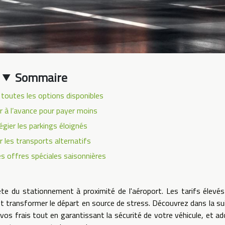
Sommaire
toutes les options disponibles
r à l’avance pour payer moins
légier les parkings éloignés
er les transports alternatifs
es offres spéciales saisonnières
e du stationnement à proximité de l'aéroport. Les tarifs élevés
nt transformer le départ en source de stress. Découvrez dans la su
 vos frais tout en garantissant la sécurité de votre véhicule, et a