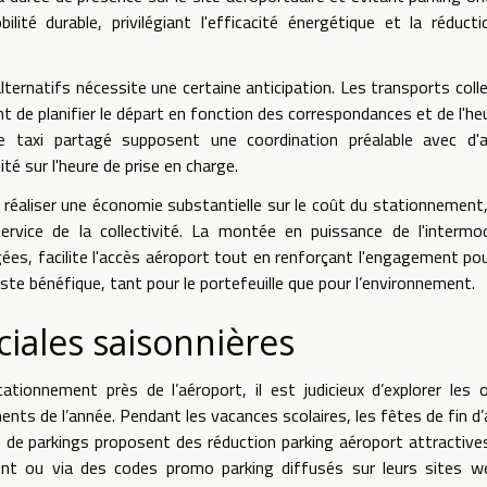
ité durable, privilégiant l'efficacité énergétique et la réduct
ernatifs nécessite une certaine anticipation. Les transports colle
t de planifier le départ en fonction des correspondances et de l'he
le taxi partagé supposent une coordination préalable avec d'a
ité sur l'heure de prise en charge.
 réaliser une économie substantielle sur le coût du stationnement
vice de la collectivité. La montée en puissance de l'intermod
gées, facilite l'accès aéroport tout en renforçant l'engagement po
este bénéfique, tant pour le portefeuille que pour l’environnement.
ciales saisonnières
tionnement près de l’aéroport, il est judicieux d’explorer les 
ents de l’année. Pendant les vacances scolaires, les fêtes de fin d
 de parkings proposent des réduction parking aéroport attractive
t ou via des codes promo parking diffusés sur leurs sites w