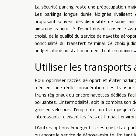
La sécurité parking reste une préoccupation maje
Les parkings longue durée éloignés rivalisen
proposant souvent des dispositifs de surveillanc
ainsi une tranquillité d’esprit durant l’absence. A
choisi, de la qualité du service de navette aéropor
ponctualité du transfert terminal. Ce choix judi
budget alloué au stationnement tout en maximisa
Utiliser les transports 
Pour optimiser l'accès aéroport et éviter parking
méritent une réelle considération. Les transpor
trains régionaux ou encore navettes dédiées facil
polluantes. L'intermodalité, soit la combinaison
gare en vélo puis d'emprunter un train jusqu'à l
intéressante, divisant les frais et l'impact envir
D'autres options émergent, telles que le taxi par
ou encore le service de dépose-minute, limitant l