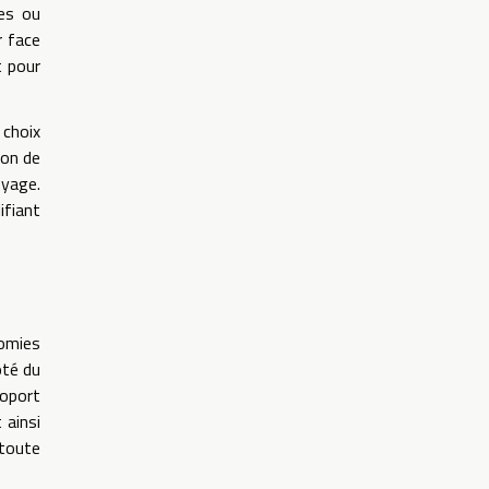
tes ou
r face
t pour
 choix
ion de
oyage.
ifiant
nomies
ôté du
roport
 ainsi
 toute