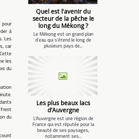
Quel est l'avenir du
secteur de la pêche le
e pour
long du Mékong ?
éder à
Le Mékong est un grand plan
s. Les
d’eau qui s’étend le long de
plusieurs pays de...
s, car
 Cette
me les
ois du
mation
inute.
ndants
Les plus beaux lacs
ffrent
d’Auvergne
ion du
L’Auvergne est une région de
France qui est réputée pour la
beauté de ses paysages,
scount
notamment ses...