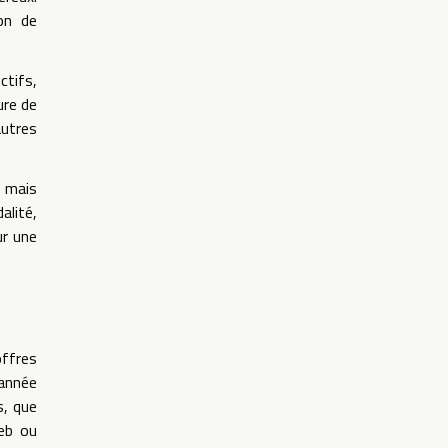
ion de
ctifs,
ure de
utres
, mais
alité,
ur une
offres
’année
s, que
eb ou