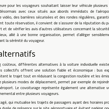
ure pour les voyageurs souhaitant laisser leur véhicule plusieurs 
t désormais avec ceux situés aux abords immédiats de l’aéropo
e vidéo, des barrières sécurisées et des rondes régulières, garant
vant toute réservation, il convient de s’assurer de la réputation du p
t et de vérifier les avis d’autres utilisateurs concernant la sécurité
cieux, allié à une bonne organisation, permet d’alléger sensiblem
nt la sérénité du voyageur.
alternatifs
 coûteux, différentes alternatives à la voiture individuelle exist
ts collectifs offrent une solution fiable et économique : bus ex
itent le trajet tout en réduisant la congestion routière et les émi
 de plusieurs modes de déplacement, permet par exemple de rejoind
'aéroport. Le covoiturage représente également une alternative v
onnemental entre plusieurs voyageurs.
tagé, qui mutualise les trajets de passagers ayant des horaires pr
a durée de présence sur le site aéroportuaire et évitant parking on