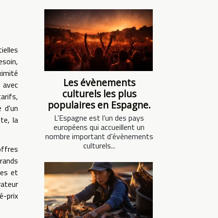
ielles
esoin,
ximité
Les évènements
e avec
culturels les plus
arifs,
populaires en Espagne.
e d'un
L’Espagne est l’un des pays
te, la
européens qui accueillent un
nombre important d’évènements
culturels...
offres
grands
ces et
rateur
é-prix