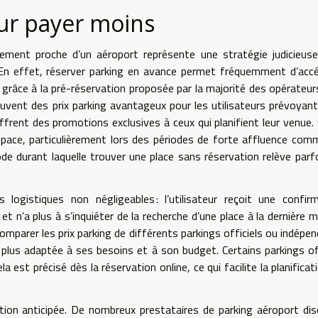
our payer moins
nnement proche d’un aéroport représente une stratégie judicieus
 En effet, réserver parking en avance permet fréquemment d’acc
 grâce à la pré-réservation proposée par la majorité des opérateur
uvent des prix parking avantageux pour les utilisateurs prévoyant
ffrent des promotions exclusives à ceux qui planifient leur venue.
 espace, particulièrement lors des périodes de forte affluence com
de durant laquelle trouver une place sans réservation relève parf
logistiques non négligeables : l’utilisateur reçoit une confir
t n’a plus à s’inquiéter de la recherche d’une place à la dernière m
 comparer les prix parking de différents parkings officiels ou indépe
la plus adaptée à ses besoins et à son budget. Certains parkings o
 est précisé dès la réservation online, ce qui facilite la planificat
vation anticipée. De nombreux prestataires de parking aéroport di