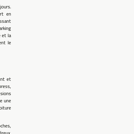
jours.
rt en
issant
arking
 et la
ent le
ent et
press,
ssions
re une
oiture
oches,
éreux.