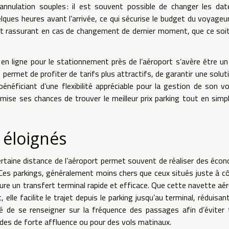
annulation souples : il est souvent possible de changer les da
elques heures avant l’arrivée, ce qui sécurise le budget du voyageu
ut rassurant en cas de changement de dernier moment, que ce soi
en ligne pour le stationnement près de l’aéroport s’avère être un
 permet de profiter de tarifs plus attractifs, de garantir une solut
néficiant d’une flexibilité appréciable pour la gestion de son v
mise ses chances de trouver le meilleur prix parking tout en simpl
s éloignés
ertaine distance de l’aéroport permet souvent de réaliser des éco
Ces parkings, généralement moins chers que ceux situés juste à c
ure un transfert terminal rapide et efficace. Que cette navette aé
lle facilite le trajet depuis le parking jusqu’au terminal, réduisant
ndé de se renseigner sur la fréquence des passages afin d’éviter
odes de forte affluence ou pour des vols matinaux.